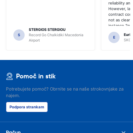
reliability a
However, late
contract con
not as clear 
instance 2nd 
STERGIOS STERGIOU
the most imp
Euric
S
Record Go Chalkidiki Macedonia
your site.
E
SKG R
Airport
Pomoč in stik
Potrebujete pomoč? Obrnite se na naše strokovnjake za
najem.
Podpora strankam
Račun