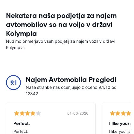
Nekatera naša podjetja za najem
avtomobilov so na voljo v državi
Kolympia
Nudimo primerjavo vseh podjetij za najem vozil v državi
Kolympia:
Najem Avtomobila Pregledi
9.1
Naše stranke nas ocenjujejo z oceno 9.1/10 od
12842
01-06-2026
Perfect.
I like your s
Perfect.
I like your s