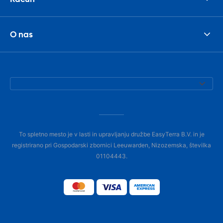
O nas
To spletno mesto je v lasti in upravljanju družbe EasyTerra B.V. in je
registrirano pri Gospodarski zbornici Leeuwarden, Nizozemska, številka
01104443.