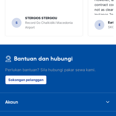
contract con
not as clear 
instance 2nd 
STERGIOS STERGIOU
the most imp
Euric
S
Record Go Chalkidiki Macedonia
your site.
E
SKG R
Airport
Bantuan dan hubungi
Perlukan bantuan? Sila hubungi pakar sewa kami.
Sokongan pelanggan
Akaun