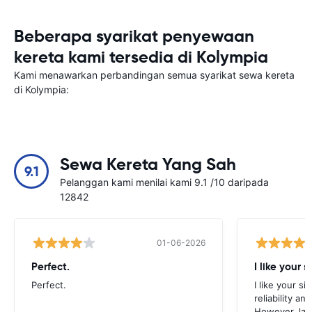
Beberapa syarikat penyewaan
kereta kami tersedia di Kolympia
Kami menawarkan perbandingan semua syarikat sewa kereta
di Kolympia:
Sewa Kereta Yang Sah
9.1
Pelanggan kami menilai kami 9.1 /10 daripada
12842
01-06-2026
Perfect.
I like your s
Perfect.
I like your s
reliability a
However, late