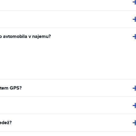
ijo avtomobila v najemu?
istem GPS?
sedež?