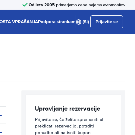
Od leta 2005
primerjamo cene najema avtomobilov
OSTA VPRAŠANJA
Podpora strankam
(SI)
Prijavite se
Upravljanje rezervacije
Prijavite se, če želite spremeniti ali
preklicati rezervacijo, potrditi
ponudbo ali natisniti kupon