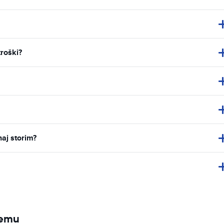
troški?
naj storim?
jemu