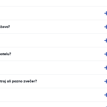
ržavo?
hotelu?
traj ali pozno zvečer?