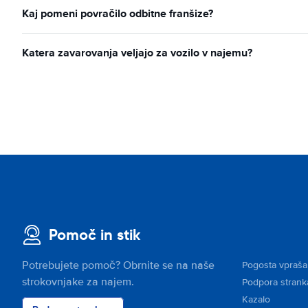
Kaj pomeni povračilo odbitne franšize?
Katera zavarovanja veljajo za vozilo v najemu?
Pomoč in stik
Potrebujete pomoč? Obrnite se na naše
Pogosta vpraša
strokovnjake za najem.
Podpora stran
Kazalo