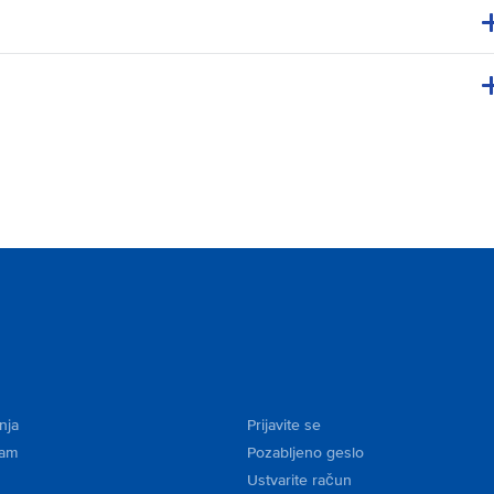
nja
Prijavite se
kam
Pozabljeno geslo
Ustvarite račun