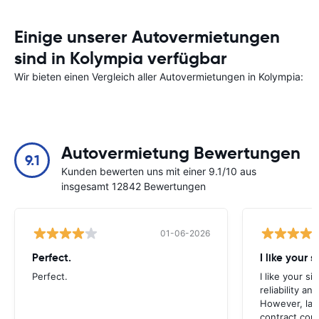
Einige unserer Autovermietungen
sind in Kolympia verfügbar
Wir bieten einen Vergleich aller Autovermietungen in Kolympia:
Autovermietung Bewertungen
9.1
Kunden bewerten uns mit einer 9.1/10 aus
insgesamt 12842 Bewertungen
01-06-2026
Perfect.
I like your s
Perfect.
I like your s
reliability a
However, late
contract con