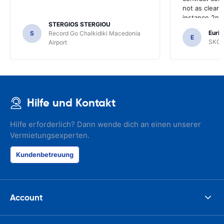
not as clear 
instance 2nd 
STERGIOS STERGIOU
the most imp
Euric
S
Record Go Chalkidiki Macedonia
your site.
E
SKG R
Airport
Hilfe und Kontakt
Hilfe erforderlich? Dann wende dich an einen unserer
Vermietungsexperten.
Kundenbetreuung
Account