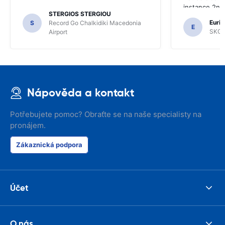
instance 2nd 
STERGIOS STERGIOU
the most imp
Euric
S
Record Go Chalkidiki Macedonia
your site.
E
SKG R
Airport
Nápověda a kontakt
Potřebujete pomoc? Obraťte se na naše specialisty na
pronájem.
Zákaznická podpora
Účet
O nás