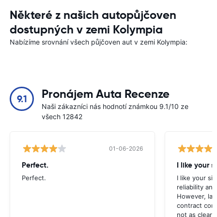
Některé z našich autopůjčoven
dostupných v zemi Kolympia
Nabízíme srovnání všech půjčoven aut v zemi Kolympia:
Pronájem Auta Recenze
9.1
Naši zákazníci nás hodnotí známkou 9.1/10 ze
všech 12842
01-06-2026
Perfect.
I like your s
Perfect.
I like your s
reliability a
However, late
contract con
not as clear 