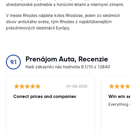
stredomorské podnebie s horúcimi letami a miernymi zimami.
V meste Rhodes nájdete kolos Rhodose, jeden zo siedmich
divov antického sveta, tým Rhodes z najobľúbenejších
prázdninových destinácií Európy.
Prenájom Auta, Recenzie
9.1
Naši zákazníci nás hodnotia 9.1/10 z 12840
01-09-2020
Correct prices and companies
Win win ser
Everything a