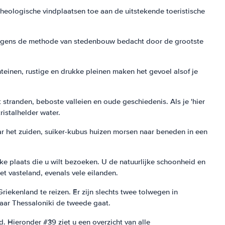
cheologische vindplaatsen toe aan de uitstekende toeristische
olgens de methode van stedenbouw bedacht door de grootste
teinen, rustige en drukke pleinen maken het gevoel alsof je
 stranden, beboste valleien en oude geschiedenis. Als je 'hier
ristalhelder water.
aar het zuiden, suiker-kubus huizen morsen naar beneden in een
lke plaats die u wilt bezoeken. U de natuurlijke schoonheid en
t vasteland, evenals vele eilanden.
iekenland te reizen. Er zijn slechts twee tolwegen in
aar Thessaloniki de tweede gaat.
. Hieronder #39 ziet u een overzicht van alle