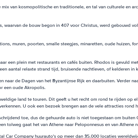
ix van kosmopolitische en traditionele, en tal van culturele en ar
os, waarvan de bouw begon in 407 voor Christus, werd gebouwd v
ions, muren, poorten, smalle steegjes, minaretten, oude huizen, fon
aar een plein met restaurants en cafés buiten. Rhodos is gevuld met
en aantal relaxte strand tijd, bruisende nachtleven, of kelderen in k
iden naar de Dagen van het Byzantijnse Rijk en daarbuiten. Verder n
or een oude Akropolis.
eldige land te touren. Dit geeft u het recht om rond te rijden op e
 verkennen. U ook een bezoek brengen aan de vele attracties rond he
hrijdend toe, dus de gehuurde auto is niet toegestaan om buiten Gr
 een tolweg gaat het van Athene naar Peloponnesus en van Athene n
ntal Car Company huurauto's op meer dan 35.000 locaties wereldwijd