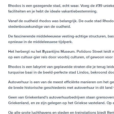
Rhodos is een gezegende stad, echt waar. Voeg de #39 unieke m
faciliteiten en je hebt de ideale vakantiebestemming.
Vanaf de oudheid rhodos was belangrijk. De oude stad Rhod
stedenbouwkundige van de oudheid.
De fascinerende middeleeuwse vesting-achtige structuren, bast
opnieuw in de middeleeuwse tijdperk.
Het herbergt nu het Byzantijns Museum. Polidoro Street leidt n
op een cultuur-gier reis door voorbij culturen, of gewoon voor e
Rhodos is een labyrint van geplaveide straten die je terug le
turquoise baai in de beeld-perfecte stad Lindos, bekroond do
Autoverhuur is een van de meest efficiënte manieren om het gew
de brede historische geschiedenis met autoverhuur in dit land
Geen van Griekenland's autoverhuurbedrijven staan grensoversc
Griekenland, en ze zijn gelegen op het Griekse vasteland. Op
Op alle grote luchthavens en steden en treinstations biedt Re