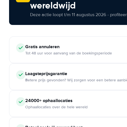
wereldwijd
Deze actie loopt t/m 11 augustus 2026 - profite
Gratis annuleren
Tot 48 uur voor aanvang van de boekingsperiode
Laagsteprijsgarantie
Betere prijs gevonden? Wij zorgen voor een betere aanb
24000+ ophaallocaties
Ophaallocaties over de hele wereld