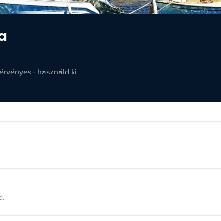
a
érvényes - használd ki
d.