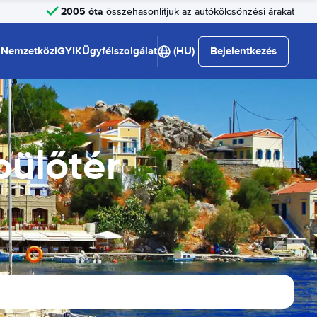
2005 óta
összehasonlítjuk az autókölcsönzési árakat
Nemzetközi
GYIK
Ügyfélszolgálat
(HU)
Bejelentkezés
pülőtér