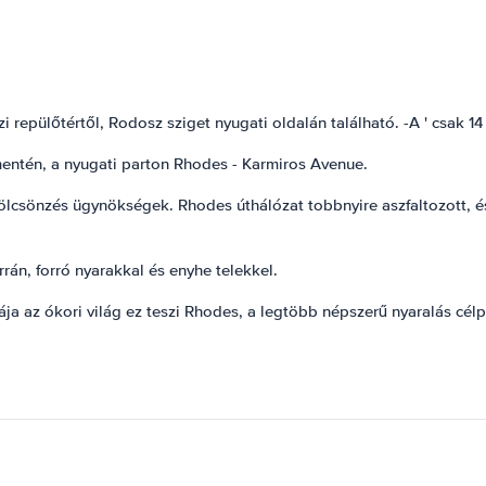
epülőtértől, Rodosz sziget nyugati oldalán található. -A ' csak 1
mentén, a nyugati parton Rhodes - Karmiros Avenue.
ölcsönzés ügynökségek. Rhodes úthálózat tobbnyire aszfaltozott, 
rán, forró nyarakkal és enyhe telekkel.
ája az ókori világ ez teszi Rhodes, a legtöbb népszerű nyaralás cé