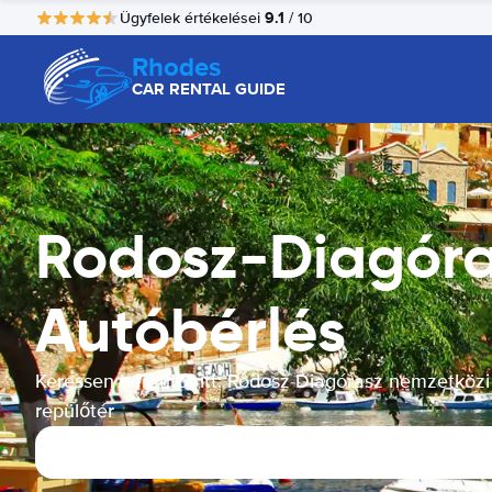
9.1
Ügyfelek értékelései
/ 10
Rhodes
CAR RENTAL GUIDE
Rodosz-Diagóra
Autóbérlés
Keressen bérautót itt: Rodosz-Diagórasz nemzetközi
repülőtér