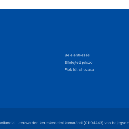
Bejelentkezés
Elfelejtett jelszó
Fiók létrehozása
a hollandiai Leeuwarden kereskedelmi kamaránál (01104443) van bejegyez