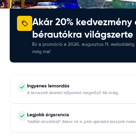
Akár 20% kedvezmény 
bérautókra világszerte
Ez a promóció a 2026. augusztus 11. weboldalig 
még ma!
Ingyenes lemondás
A tervezett átvételi időpontot megelőző 48 óráig.
Legjobb árgarancia
Találtál olcsóbbat? Akkor mi is jobb ajánlatot teszünk neke