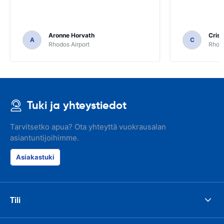
Aronne Horvath
Crist
A
C
Rhodos Airport
Rhodo
Tuki ja yhteystiedot
Tarvitsetko apua? Ota yhteyttä vuokrausalan
asiantuntijoihimme.
Asiakastuki
Tili