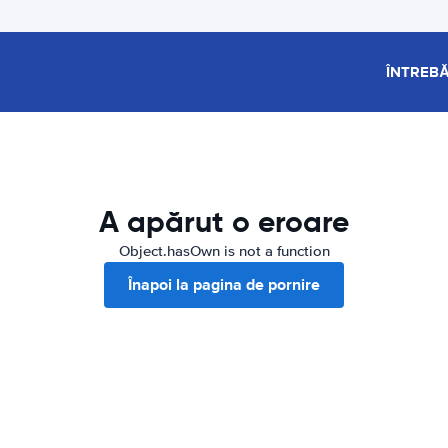
ÎNTREBĂ
A apărut o eroare
Object.hasOwn is not a function
Înapoi la pagina de pornire