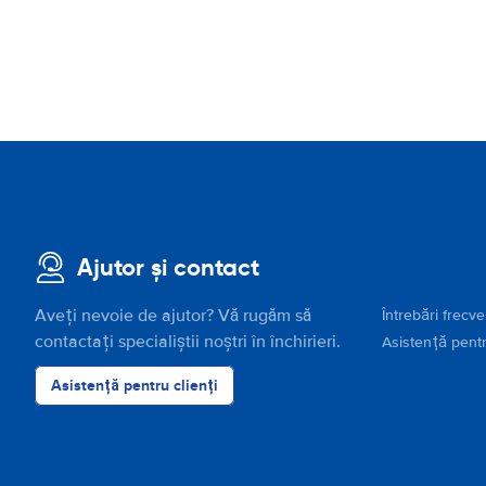
Ajutor și contact
Aveți nevoie de ajutor? Vă rugăm să
Întrebări frecv
contactați specialiștii noștri în închirieri.
Asistență pentr
Asistență pentru clienți