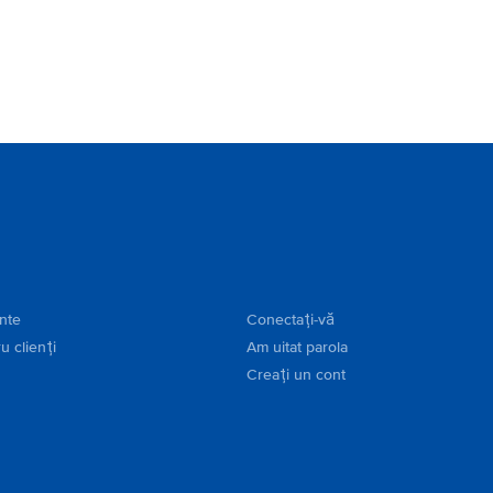
ente
Conectați-vă
u clienți
Am uitat parola
Creați un cont