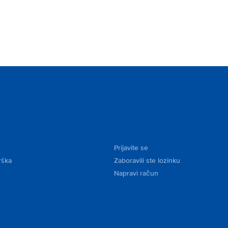
Prijavite se
rška
Zaboravili ste lozinku
Napravi račun